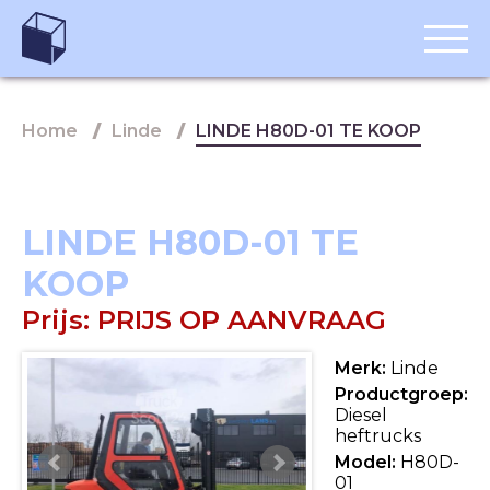
Home
Linde
LINDE H80D-01 TE KOOP
LINDE H80D-01 TE
KOOP
Prijs:
PRIJS OP AANVRAAG
Merk:
Linde
Productgroep:
Diesel
heftrucks
Model:
H80D-
01