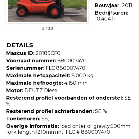
Bouwjaar:
2011
Bedrijfsuren:
10.404 h
1 / 10
DETAILS
Mascus ID:
20189CF0
Voorraad nummer:
880007470
Serienummer:
FLC 880007470
Maximale hefcapaciteit:
8.000 kg
Maximale hefhoogte:
4.150 mm
Motor:
DEUTZ Diesel
Resterend profiel voorbanden of onderstel:
SE
%
Resterend profiel achterbanden:
SE %
Toebehoren:
SS,
Overige informatie:
load cnter of gravity:500mm
fork length:1210mm int. FLC # 880007470