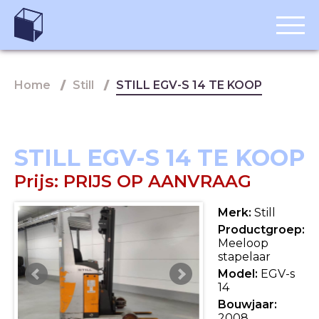
Home
Still
STILL EGV-S 14 TE KOOP
STILL EGV-S 14 TE KOOP
Prijs:
PRIJS OP AANVRAAG
Merk:
Still
Productgroep:
Meeloop
stapelaar
Model:
EGV-s
14
Bouwjaar:
2008