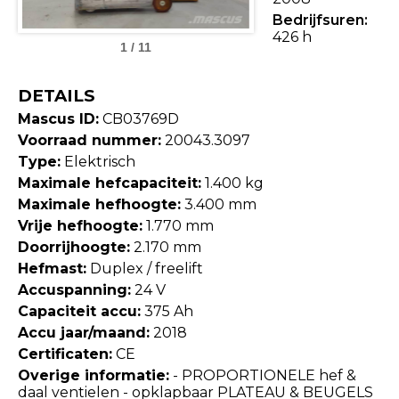
Bedrijfsuren:
426 h
1 / 11
DETAILS
Mascus ID:
CB03769D
Voorraad nummer:
20043.3097
Type:
Elektrisch
Maximale hefcapaciteit:
1.400 kg
Maximale hefhoogte:
3.400 mm
Vrije hefhoogte:
1.770 mm
Doorrijhoogte:
2.170 mm
Hefmast:
Duplex / freelift
Accuspanning:
24 V
Capaciteit accu:
375 Ah
Accu jaar/maand:
2018
Certificaten:
CE
Overige informatie:
- PROPORTIONELE hef &
daal ventielen - opklapbaar PLATEAU & BEUGELS